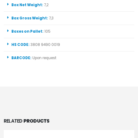
Box Net Weight:
7,2
Box Gross Weight:
7,3
Boxes on Pallet:
105
HS CODE:
3808 9490 0019
BARCODE:
Upon request
RELATED
PRODUCTS