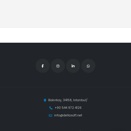
Bakırkoy, 34158, Istanbul/
+90 544 972 4126
info@dellasoft.net