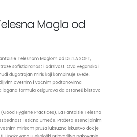
 Telesna Magla od
a Fantaisie Telesnom Maglom od DEL’LA SOFT,
raže sofisticiranost i održivost. Ova veganska i
udi dugotrajan miris koji kombinuje sveže,
dljivim cvetnim i voćnim podtonovima.
na lagana formula osigurava da ostaneš blistavo
 (Good Hygiene Practices), La Fantaisie Telesna
bezbednost i etično umeće. Prožeta esencijalnim
cvetnim mirisom pruža luksuzno iskustvo dok je
ti. Upakovana u ekološki prihvatljivo pakovanje,