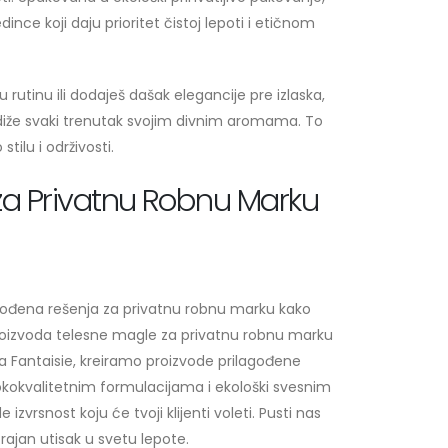
ince koji daju prioritet čistoj lepoti i etičnom
u rutinu ili dodaješ dašak elegancije pre izlaska,
diže svaki trenutak svojim divnim aromama. To
stilu i održivosti.
za Privatnu Robnu Marku
gođena rešenja za privatnu robnu marku kako
 proizvoda telesne magle za privatnu robnu marku
a Fantaisie, kreiramo proizvode prilagođene
okokvalitetnim formulacijama i ekološki svesnim
zvrsnost koju će tvoji klijenti voleti. Pusti nas
ajan utisak u svetu lepote.