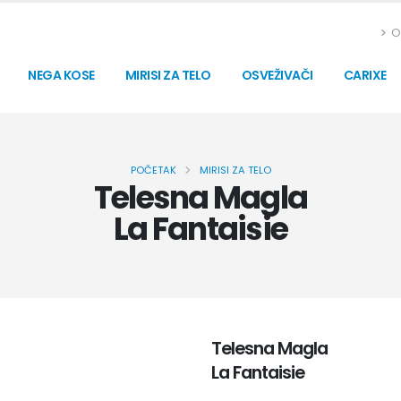
O
NEGA KOSE
MIRISI ZA TELO
OSVEŽIVAČI
CARIXE
POČETAK
MIRISI ZA TELO
Telesna Magla
La Fantaisie
Telesna Magla
La Fantaisie