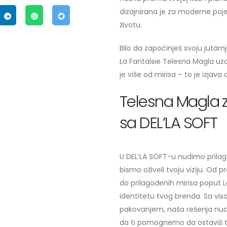
dizajnirana je za moderne pojed
životu.
Bilo da započinješ svoju jutarnj
La Fantaisie Telesna Magla uz
je više od mirisa – to je izjava o 
Telesna Magla 
sa DEL’LA SOFT
U DEL’LA SOFT-u nudimo prila
bismo oživeli tvoju viziju. Od
do prilagođenih mirisa poput L
identitetu tvog brenda. Sa vis
pakovanjem, naša rešenja nude i
da ti pomognemo da ostaviš tr