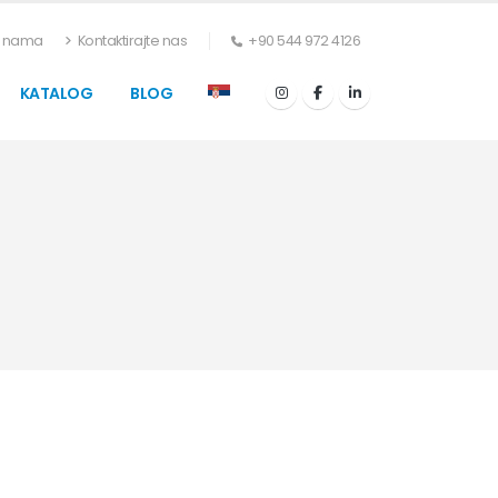
 nama
Kontaktirajte nas
+90 544 972 4126
KATALOG
BLOG