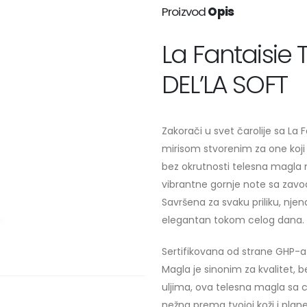
Proizvod
Opis
La Fantaisie
DEL’LA SOFT
Zakorači u svet čarolije sa L
mirisom stvorenim za one koji t
bez okrutnosti telesna magla n
vibrantne gornje note sa zavo
Savršena za svaku priliku, nje
elegantan tokom celog dana.
Sertifikovana od strane GHP-a
Magla je sinonim za kvalitet, 
uljima, ova telesna magla sa 
nežna prema tvojoj koži i plane