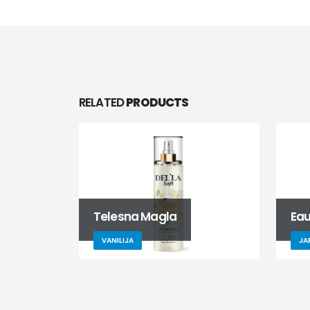
RELATED
PRODUCTS
Telesna Magla
Eau
VANILIJA
JA