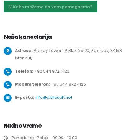
Kako možemo da vam pomognemo?
Naša kancelarija
Adresa:
Atakoy Towers,A Blok No:20, Bakırkoy, 34158,
Istanbul/
Telefon:
+90 544 972 4126
Mobilni telefon:
+90 544 972 4126
E-pošta:
info@dellasoft.net
Radno vreme
Ponedeljak-Petak - 09:00 - 19:00