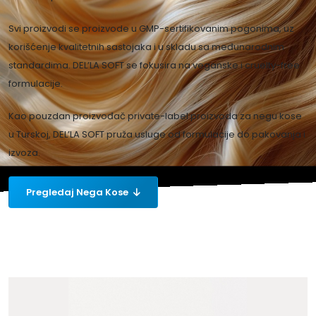
Svi proizvodi se proizvode u GMP-sertifikovanim pogonima, uz
korišćenje kvalitetnih sastojaka i u skladu sa međunarodnim
standardima. DEL’LA SOFT se fokusira na veganske i cruelty-free
formulacije.
Kao pouzdan proizvođač private-label proizvoda za negu kose
u Turskoj, DEL’LA SOFT pruža usluge od formulacije do pakovanja i
izvoza.
Pregledaj Nega Kose