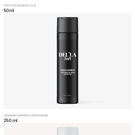
ČISTO RICINUSOVO ULJE
50ml
VEGANSKI ŠAMPON S KERATINOM
250 ml