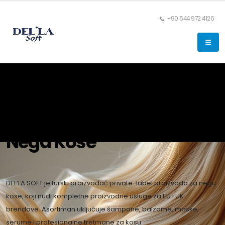
+90 544 972 4126
Nega Kose
DEL’LA SOFT je turski proizvođač private-label proizvoda za negu
kose, koji nudi kompletne proizvodne usluge za EU i UK
brendove. Asortiman uključuje šampone, balzame, maske,
serume i profesionalne tretmane za kosu.