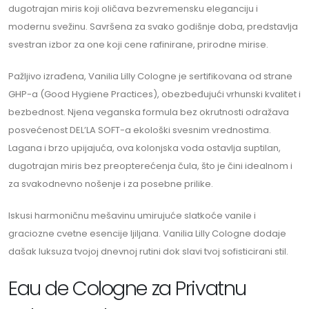
dugotrajan miris koji oličava bezvremensku eleganciju i
modernu svežinu. Savršena za svako godišnje doba, predstavlja
svestran izbor za one koji cene rafinirane, prirodne mirise.
Pažljivo izrađena, Vanilia Lilly Cologne je sertifikovana od strane
GHP-a (Good Hygiene Practices), obezbeđujući vrhunski kvalitet i
bezbednost. Njena veganska formula bez okrutnosti odražava
posvećenost DEL’LA SOFT-a ekološki svesnim vrednostima.
Lagana i brzo upijajuća, ova kolonjska voda ostavlja suptilan,
dugotrajan miris bez preopterećenja čula, što je čini idealnom i
za svakodnevno nošenje i za posebne prilike.
Iskusi harmoničnu mešavinu umirujuće slatkoće vanile i
graciozne cvetne esencije ljiljana. Vanilia Lilly Cologne dodaje
dašak luksuza tvojoj dnevnoj rutini dok slavi tvoj sofisticirani stil.
Eau de Cologne za Privatnu