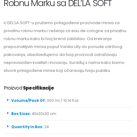
Robnu Marku sa DEL’LA SOFT
U DEL’LA SOFT-u pružamo prilagođene proizvode mirisa za
privatnu robnu marku i rešenja za eau de cologne za privatnu
robnu marku kako bi tvoj brend zablistao. Od kreiranja
prepoznatljivih mirisa poput Vanilia Lilly do ponude održivog
pakovanja, obezbeđujemo da tvoji proizvodi odražavaju
neprevaziđen kvalitet i inovaciju. Surađuj s nama kako bismo
stvorili prilagođene mirise koji očaravaju tvoju publiku.
Proizvod
Specifikacije
Volume/Pack Of:
300 ml / 10.14 fl.oz
Box Sizes:
40x30x30 cm
Quantity in Box:
24