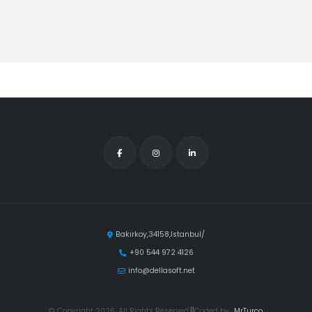
Bakırkoy,34158,Istanbul/
+90 544 972 4126
info@dellasoft.net
© Copyright 2026. All Rights Reserved.
||
Coded by
MrTurco
.