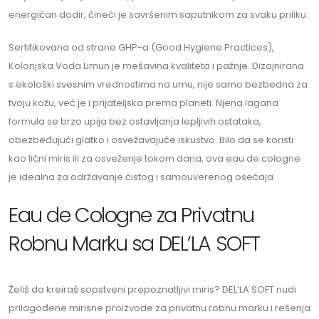
energičan dodir, čineći je savršenim saputnikom za svaku priliku.
Sertifikovana od strane GHP-a (Good Hygiene Practices),
Kolonjska Voda Limun je mešavina kvaliteta i pažnje. Dizajnirana
s ekološki svesnim vrednostima na umu, nije samo bezbedna za
tvoju kožu, već je i prijateljska prema planeti. Njena lagana
formula se brzo upija bez ostavljanja lepljivih ostataka,
obezbeđujući glatko i osvežavajuće iskustvo. Bilo da se koristi
kao lični miris ili za osveženje tokom dana, ova eau de cologne
je idealna za održavanje čistog i samouverenog osećaja.
Eau de Cologne za Privatnu
Robnu Marku sa DEL’LA SOFT
Želiš da kreiraš sopstveni prepoznatljivi miris? DEL’LA SOFT nudi
prilagođene mirisne proizvode za privatnu robnu marku i rešenja