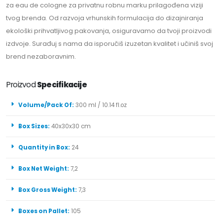
za eau de cologne za privatnu robnu marku prilagođena viziji
tvog brenda. Od razvoja vrhunskih formulacija do dizajniranja
ekološki prihvatljivog pakovanja, osiguravamo da tvoji proizvodi
izdvoje. Surađuj s nama da isporučiš izuzetan kvalitet i učiniš svoj
brend nezaboravnim.
Proizvod
Specifikacije
Volume/Pack Of:
300 ml / 10.14 fl.oz
Box Sizes:
40x30x30 cm
Quantity in Box:
24
Box Net Weight:
7,2
Box Gross Weight:
7,3
Boxes on Pallet:
105