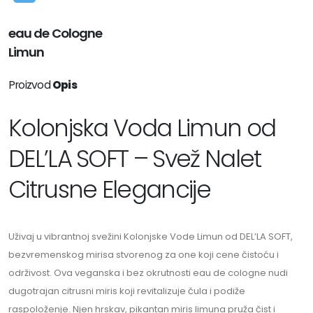
eau de Cologne
Limun
Proizvod
Opis
Kolonjska Voda Limun od
DEL’LA SOFT – Svež Nalet
Citrusne Elegancije
Uživaj u vibrantnoj svežini Kolonjske Vode Limun od DEL’LA SOFT,
bezvremenskog mirisa stvorenog za one koji cene čistoću i
održivost. Ova veganska i bez okrutnosti eau de cologne nudi
dugotrajan citrusni miris koji revitalizuje čula i podiže
raspoloženje. Njen hrskav, pikantan miris limuna pruža čist i