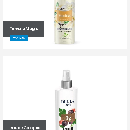
Telesna Magla
VANILIJA
eau de Cologne