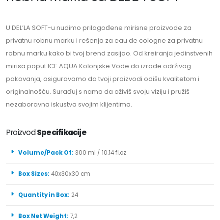
U DEL’LA SOFT-u nudimo prilagođene mirisne proizvode za
privatnu robnu marku i rešenja za eau de cologne za privatnu
robnu marku kako bi tvoj brend zasijao. Od kreiranja jedinstvenih
mirisa poput ICE AQUA Kolonjske Vode do izrade održivog
pakovanja, osiguravamo da tvoji proizvodi odišu kvalitetom i
originalnošću. Surađuj s nama da oživiš svoju viziju i pružiš
nezaboravna iskustva svojim klijentima.
Proizvod
Specifikacije
Volume/Pack Of:
300 ml / 10.14 fl.oz
Box Sizes:
40x30x30 cm
Quantity in Box:
24
Box Net Weight:
7,2