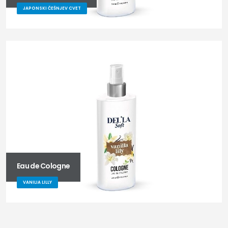
JAPONSKI ČEŠNJEV CVET
Eau de Cologne
VANILIA LILLY