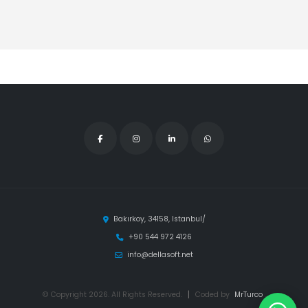
Bakırkoy, 34158, Istanbul/
+90 544 972 4126
info@dellasoft.net
© Copyright 2026. All Rights Reserved.
|
Coded by
MrTurco
.