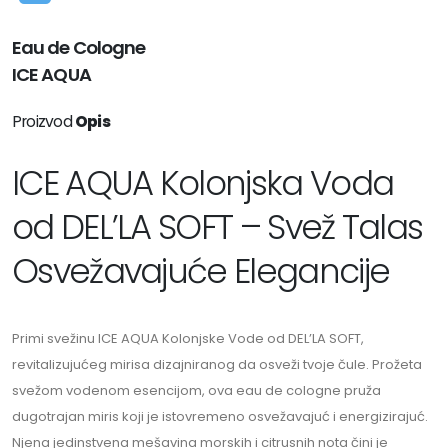
Eau de Cologne
ICE AQUA
Proizvod
Opis
ICE AQUA Kolonjska Voda
od DEL’LA SOFT – Svež Talas
Osvežavajuće Elegancije
Primi svežinu ICE AQUA Kolonjske Vode od DEL’LA SOFT,
revitalizujućeg mirisa dizajniranog da osveži tvoje čule. Prožeta
svežom vodenom esencijom, ova eau de cologne pruža
dugotrajan miris koji je istovremeno osvežavajuć i energizirajuć.
Njena jedinstvena mešavina morskih i citrusnih nota čini je