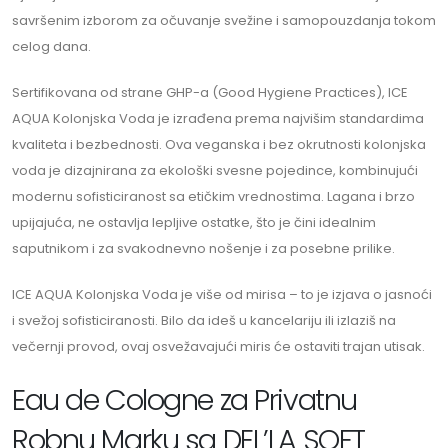
savršenim izborom za očuvanje svežine i samopouzdanja tokom
celog dana.
Sertifikovana od strane GHP-a (Good Hygiene Practices), ICE
AQUA Kolonjska Voda je izrađena prema najvišim standardima
kvaliteta i bezbednosti. Ova veganska i bez okrutnosti kolonjska
voda je dizajnirana za ekološki svesne pojedince, kombinujući
modernu sofisticiranost sa etičkim vrednostima. Lagana i brzo
upijajuća, ne ostavlja lepljive ostatke, što je čini idealnim
saputnikom i za svakodnevno nošenje i za posebne prilike.
ICE AQUA Kolonjska Voda je više od mirisa – to je izjava o jasnoći
i svežoj sofisticiranosti. Bilo da ideš u kancelariju ili izlaziš na
večernji provod, ovaj osvežavajući miris će ostaviti trajan utisak.
Eau de Cologne za Privatnu
Robnu Marku sa DEL’LA SOFT