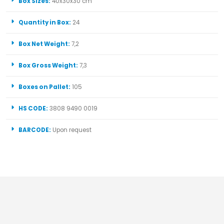
Box Sizes:
40x30x30 cm
Quantity in Box:
24
Box Net Weight:
7,2
Box Gross Weight:
7,3
Boxes on Pallet:
105
HS CODE:
3808 9490 0019
BARCODE:
Upon request