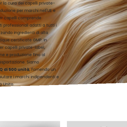
 la cura dei capelli private-
oduzione per marchi nell'UE e
per capelli comprende
professionali adatti a tutti i
lizzando ingredienti di alta
tique certificate GMP. In
r capelli private-label,
ne e produzione fino al
esportazione. Siamo
 di 500 unità
, fornendo un
aiutare i marchi indipendenti e
o Unito.