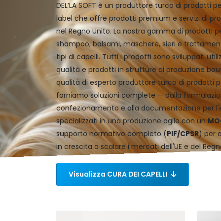
DEL’LA SOFT è un produttore turco di prodotti per
label che offre prodotti premium e servizi di pr
nel Regno Unito. La nostra gamma di prodotti 
shampoo, balsami, maschere, sieri e trattamenti 
tipi di capelli. Tutti i prodotti sono sviluppati uti
qualità e prodotti in strutture di produzione bou
qualità di esperto produttore turco di prodotti pe
forniamo soluzioni complete — dalla formulazio
confezionamento e alla documentazione per l'
specializzati in una produzione agile con un
MOQ
supporto normativo completo (
PIF/CPSR
) per 
in crescita a scalare i mercati dell'UE e del Regn
Visualizza CURA DEI CAPELLI