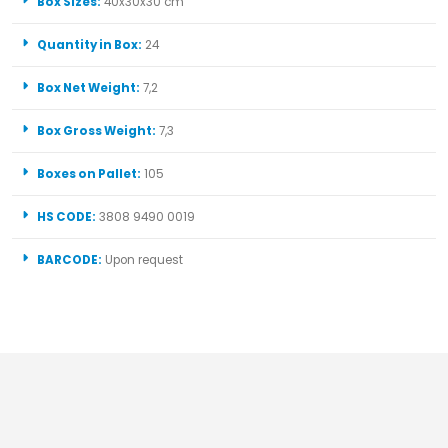
Box Sizes:
40x30x30 cm
Quantity in Box:
24
Box Net Weight:
7,2
Box Gross Weight:
7,3
Boxes on Pallet:
105
HS CODE:
3808 9490 0019
BARCODE:
Upon request