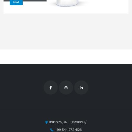
LILLY
Bakırkoy,34158,Istanbul/
+90 544 972 4126